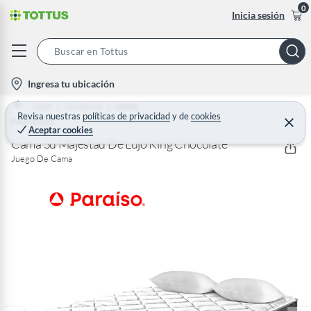
0
Inicia sesión
S
e
l
Ingresa tu ubicación
a
o
Home
Dormitorio
Camas
r
c
Revisa nuestras
políticas de privacidad
y
de
cookies
PARAISO
C
c
Aceptar cookies
e
a
h
r
Cama Su Majestad De Lujo King Chocolate
t
r
B
Juego De Cama
a
i
r
a
o
r
n
-
i
c
o
n