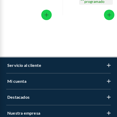
programado
Servicio al cliente
Mi cuenta
Libro de reclamaciones
Contáctanos
Destacados
Regístrate
Medios de pago
Cambiar contraseña
Nuestra empresa
Recetas
Tipos de entrega