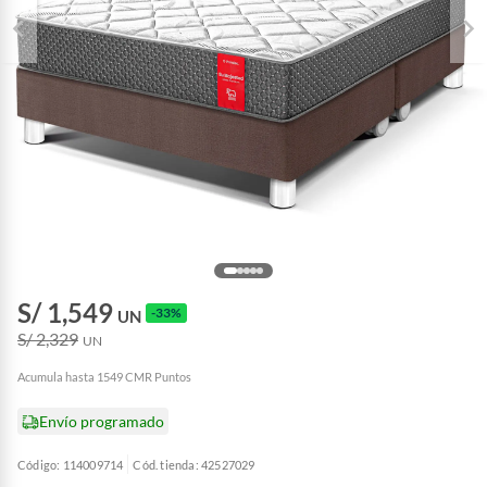
S/ 1,549
-33%
UN
S/ 2,329
UN
Acumula hasta 1549 CMR Puntos
Envío programado
Código: 114009714
Cód. tienda: 42527029