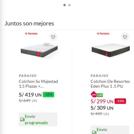
Alimentos, bebidas, fórmulas y leches para bebés.
Productos hechos a medida.
Pinturas de color a pedido.
Juntos son mejores
Plantas.
Productos que hayan sido previamente instalados.
Baterías de auto.
Motocicletas y bicicletas motorizadas.
Licores y cigarros electrónicos.
PARAISO
PARAISO
Colchon Su Majestad
Colchon De Resortes
1.5 Plazas +
Eden Plus 1 .5 Plz
Almohada +
S/ 419
UN
-35%
Protector
S/ 649
S/ 299
UN
UN
-33%
S/ 309
UN
S/ 449
UN
Envío
programado
Envío