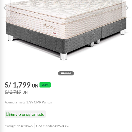
S/ 1,799
-34%
UN
S/ 2,719
UN
Acumula hasta 1799 CMR Puntos
Envío programado
Código: 114010629
Cód. tienda: 42260006