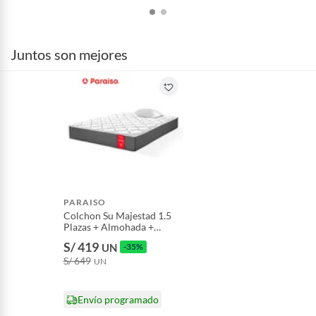
Alimentos, bebidas, fórmulas y leches para bebés.
Productos hechos a medida.
Pinturas de color a pedido.
Juntos son mejores
Plantas.
Productos que hayan sido previamente instalados.
Baterías de auto.
Motocicletas y bicicletas motorizadas.
Licores y cigarros electrónicos.
PARAISO
Colchon Su Majestad 1.5
Plazas + Almohada +
Protector
S/ 419
UN
-35%
S/ 649
UN
Envío programado