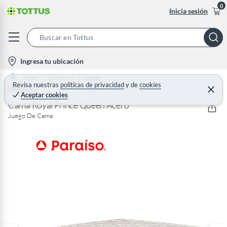
0
Inicia sesión
S
e
l
Ingresa tu ubicación
a
o
Home
Dormitorio
Camas
r
c
Revisa nuestras
políticas de privacidad
y
de
cookies
PARAISO
C
c
Aceptar cookies
e
a
h
r
Cama Royal Prince Queen Acero
t
r
B
Juego De Cama
a
i
r
a
o
r
n
-
i
c
o
n