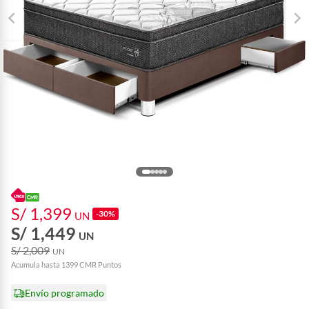
S/ 1,399
-30%
UN
S/ 1,449
UN
S/ 2,009
UN
Acumula hasta 1399 CMR Puntos
Envío programado