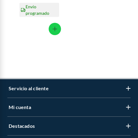
Envío
programado
Servicio al cliente
Mi cuenta
Libro de reclamaciones
Contáctanos
Destacados
Regístrate
Medios de pago