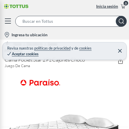
0
Inicia sesión
S
e
l
Ingresa tu ubicación
a
o
Home
Dormitorio
Camas
r
c
Revisa nuestras
políticas de privacidad
y
de
cookies
PARAISO
C
c
Aceptar cookies
e
a
h
r
Cama Pocket Star 2 Pz Cajones Choco
t
r
B
Juego De Cama
a
i
r
a
o
r
n
-
i
c
o
n