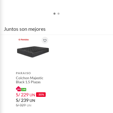
Por motivos de salubridad, la ropa interior inferior y ropas de
baño con señales de uso, sin empaques, etiquetas o sellos.
Alimentos, bebidas, fórmulas y leches para bebés.
Productos hechos a medida.
Pinturas de color a pedido.
Juntos son mejores
Plantas.
Productos que hayan sido previamente instalados.
Baterías de auto.
Motocicletas y bicicletas motorizadas.
Licores y cigarros electrónicos.
PARAISO
Colchon Majestic
Black 1.5 Plazas
S/ 229
UN
-30%
S/ 239
UN
S/ 329
UN