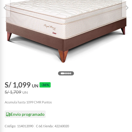
S/ 1,099
-36%
UN
S/ 1,709
UN
Acumula hasta 1099 CMR Puntos
Envío programado
Código: 114012090
Cód. tienda: 42260020