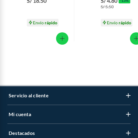
S/ 18.50
S/ 4.80
-13%
S/ 5.50
Envío
rápido
Envío
rápido
Servicio al cliente
Mi cuenta
Libro de reclamaciones
Contáctanos
Destacados
Regístrate