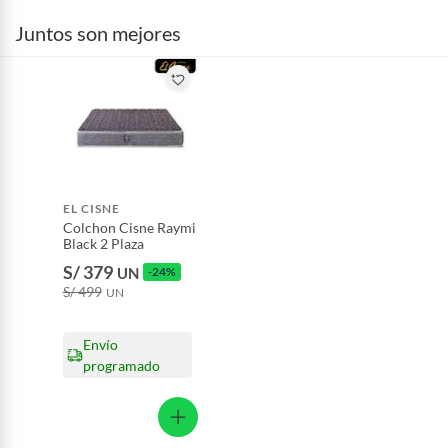
Alimentos, bebidas, fórmulas y leches para bebés.
Juntos son mejores
Productos hechos a medida.
Pinturas de color a pedido.
Plantas.
Productos que hayan sido previamente instalados.
Baterías de auto.
Motocicletas y bicicletas motorizadas.
Licores y cigarros electrónicos.
EL CISNE
Colchon Cisne Raymi
Black 2 Plaza
S/ 379
UN
-24%
S/ 499
UN
Envío
programado