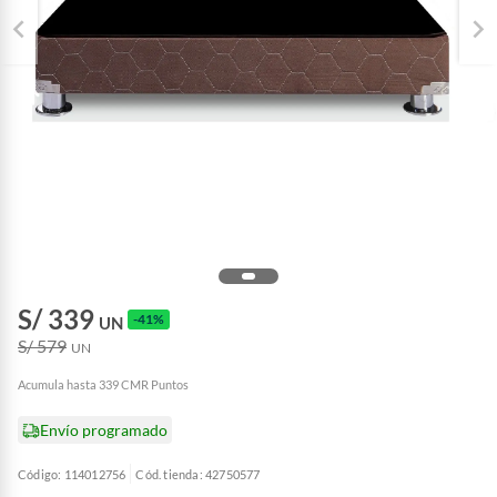
S/ 339
-41%
UN
S/ 579
UN
Acumula hasta 339 CMR Puntos
Envío programado
Código: 114012756
Cód. tienda: 42750577