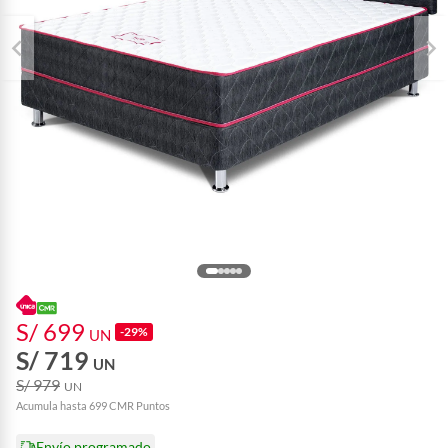
S/ 699
-29%
UN
S/ 719
UN
S/ 979
UN
Acumula hasta 699 CMR Puntos
Envío programado