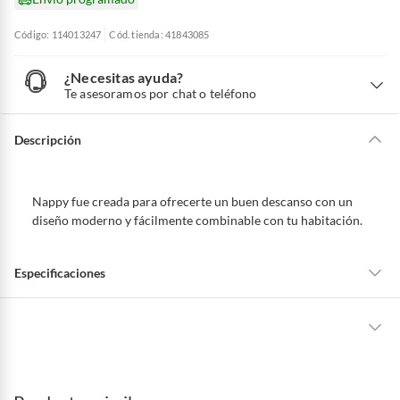
Código: 114013247
Cód. tienda: 41843085
¿Necesitas ayuda?
¿
N
Te asesoramos por chat o teléfono
e
c
e
s
i
Descripción
t
a
s
a
y
u
d
Nappy fue creada para ofrecerte un buen descanso con un
a
?
diseño moderno y fácilmente combinable con tu habitación.
Especificaciones
marca
PARAISO
La mayoría de los productos tienen
30 días desde que los recibes para
hacer una devolución.
formato
Juego De Cama