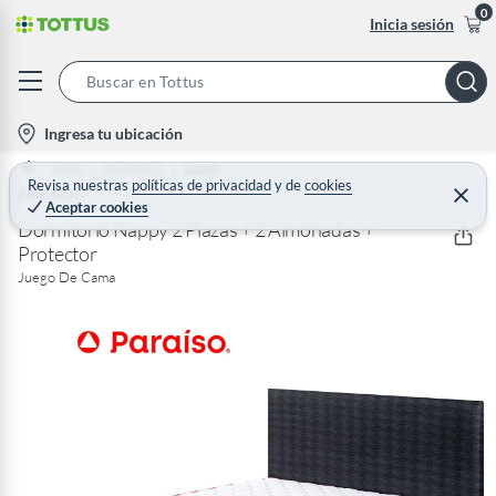
0
Inicia sesión
S
e
l
Ingresa tu ubicación
a
o
Home
Dormitorio
Camas
r
c
Revisa nuestras
políticas de privacidad
y
de
cookies
PARAISO
C
c
Aceptar cookies
e
a
h
r
Dormitorio Nappy 2 Plazas + 2 Almohadas +
t
r
Protector
B
a
i
r
Juego De Cama
a
o
r
n
-
i
c
o
n