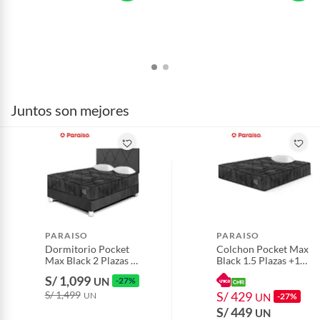
Productos digitales (descarga inmediata).
Por motivos de salubridad, la ropa interior inferior y ropas de
baño con señales de uso, sin empaques, etiquetas o sellos.
Alimentos, bebidas, fórmulas y leches para bebés.
Productos hechos a medida.
Pinturas de color a pedido.
Juntos son mejores
Plantas.
Productos que hayan sido previamente instalados.
Baterías de auto.
Motocicletas y bicicletas motorizadas.
Licores y cigarros electrónicos.
PARAISO
PARAISO
Dormitorio Pocket
Colchon Pocket Max
Max Black 2 Plazas +
Black 1.5 Plazas +1
2 Almohadas + 1
Almohada + 1
S/ 1,099
UN
-27%
Protector
Protector
S/ 1,499
S/ 429
UN
UN
-27%
S/ 449
UN