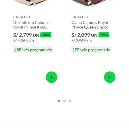
s productos para asfalto.
PARAISO
PARAISO
, tecnología, línea blanca, colchones, muebles, bicicletas y
Dormitorio Cajones
Cama Cajones Royal
Royal Prince King
Prince Queen Choco
Champ
n
S/ 2,799
S/ 2,099
UN
-34%
UN
-29%
S/ 4,269
S/ 2,969
UN
UN
Envío programado
Envío programado
suplementos alimenticios, vitaminas.
baño con señales de uso, sin empaques, etiquetas o sellos.