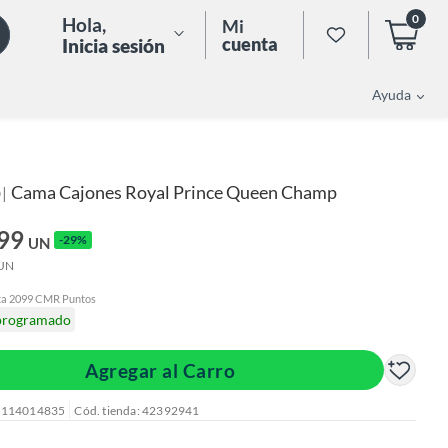
0
Hola
,
Mi
cuenta
Inicia sesión
Ayuda
Cama Cajones Royal Prince Queen Champ
|
O
099
-29%
UN
UN
ta 2099 CMR Puntos
programado
Agregar al Carro
: 114014835
Cód. tienda: 42392941