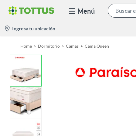
Menú
l
Ingresa tu ubicación
o
c
Home
Dormitorio
Camas
Cama Queen
a
t
i
o
n
-
i
c
o
n