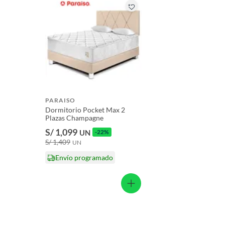
Licores y cigarros electrónicos.
PARAISO
Dormitorio Pocket Max 2
Plazas Champagne
S/ 1,099
UN
-22%
S/ 1,409
UN
Envío programado