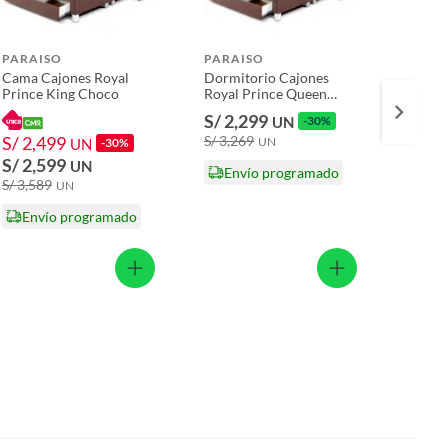
PARAISO
PARAISO
PARA
Cama Cajones Royal
Dormitorio Cajones
Cama R
Prince King Choco
Royal Prince Queen
Cajon
Choco
S/ 2,299
S/ 2,
UN
-30%
S/ 2,499
S/ 3,269
S/ 3,1
UN
UN
-30%
S/ 2,599
UN
Envío programado
Env
S/ 3,589
UN
Envío programado