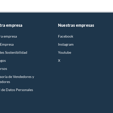
tra empresa
Nuestras empresas
ra empresa
Facebook
 Empresa
Instagram
es Sostenibilidad
Youtube
ogos
X
rsos
soría de Vendedores y
edores
l de Datos Personales