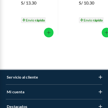
Activos Lavanda +
Activos Lavanda Ca
S/ 13.30
S/ 10.30
Repuesto Empaque
38 g
38 g
Envío
rápido
Envío
rápido
Servicio al cliente
Mi cuenta
Libro de reclamaciones
Contáctanos
Destacados
Regístrate