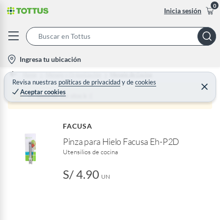
0
Inicia sesión
S
e
l
Ingresa tu ubicación
a
o
Home
Menaje y Organización
Menaje de Cocina
r
c
Revisa nuestras
políticas de privacidad
y
de
cookies
C
c
Aceptar cookies
e
a
Producto sin stock :(
h
r
t
r
B
a
i
r
a
FACUSA
o
r
Pinza para Hielo Facusa Eh-P2D
n
Utensilios de cocina
-
i
S/ 4.90
c
UN
o
n