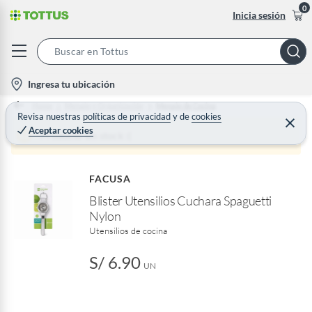
0
Inicia sesión
S
e
l
Ingresa tu ubicación
a
o
Home
Menaje y Organización
Menaje de Cocina
r
c
Revisa nuestras
políticas de privacidad
y
de
cookies
C
c
Aceptar cookies
e
a
Producto sin stock :(
h
r
t
r
B
a
i
r
a
FACUSA
o
r
Blister Utensilios Cuchara Spaguetti
n
Nylon
-
Utensilios de cocina
i
c
S/ 6.90
o
UN
n