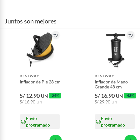
Por motivos de salubridad, la ropa interior inferior y ropas de
baño con señales de uso, sin empaques, etiquetas o sellos.
Juntos son mejores
Alimentos, bebidas, fórmulas y leches para bebés.
Productos hechos a medida.
Pinturas de color a pedido.
Plantas.
Productos que hayan sido previamente instalados.
Baterías de auto.
Motocicletas y bicicletas motorizadas.
BESTWAY
BESTWAY
Licores y cigarros electrónicos.
Inflador de Pie 28 cm
Inflador de Mano
Grande 48 cm
S/ 12.90
S/ 16.90
UN
-24%
UN
-43%
S/ 16.90
S/ 29.90
UN
UN
Envío
Envío
programado
programado