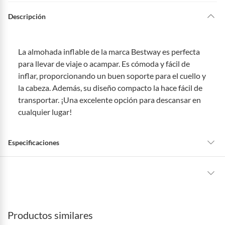
Descripción
La almohada inflable de la marca Bestway es perfecta
para llevar de viaje o acampar. Es cómoda y fácil de
inflar, proporcionando un buen soporte para el cuello y
la cabeza. Además, su diseño compacto la hace fácil de
transportar. ¡Una excelente opción para descansar en
cualquier lugar!
Especificaciones
Tipo de Producto
Accesorios de Camping
La mayoría de los productos tienen
30 días desde que los recibes para
hacer una devolución.
delivery_limit
16
Productos similares
Sin embargo, tenemos categorías que cuentan con plazos diferentes,