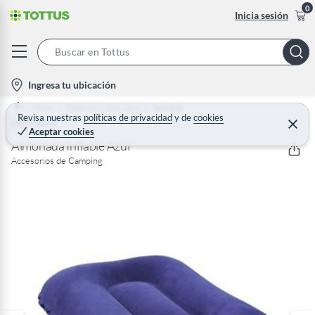
0
Inicia sesión
S
e
l
Ingresa tu ubicación
a
o
Home
Deportes y Aire Libre
Camping
r
c
Revisa nuestras
políticas de privacidad
y
de
cookies
BESTWAY
C
c
Aceptar cookies
e
a
h
r
Almohada Inflable Azul
t
r
B
Accesorios de Camping
a
i
r
a
o
r
n
-
i
c
o
n