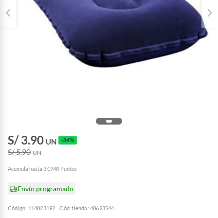
S/ 3.90
-34%
UN
S/ 5.90
UN
Acumula hasta 3 CMR Puntos
Envío programado
Código: 114023192
Cód. tienda: 40623544