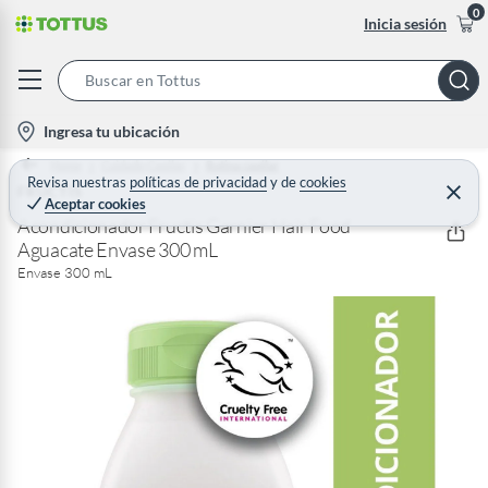
0
Inicia sesión
S
e
l
Ingresa tu ubicación
a
o
Home
Cuidado Capilar
Rutina capilar
r
c
Revisa nuestras
políticas de privacidad
y
de
cookies
FRUCTIS
C
c
Aceptar cookies
e
a
h
r
Acondicionador Fructis Garnier Hair Food
t
r
Aguacate Envase 300 mL
B
a
i
r
Envase 300 mL
a
o
r
n
-
i
c
o
n