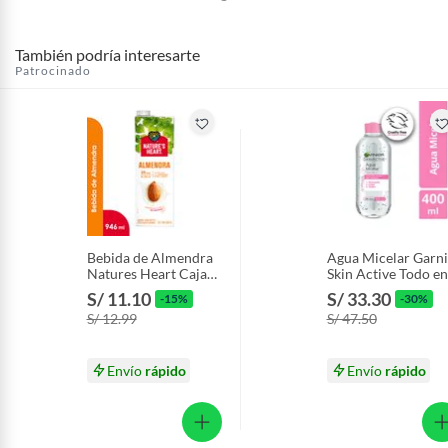
También podría interesarte
Patrocinado
Bebida de Almendra
Agua Micelar Garni
Natures Heart Caja
Skin Active Todo en
946 mL
Envase 400 mL
S/ 11.10
S/ 33.30
-15%
-30%
S/ 12.99
S/ 47.50
Envío
rápido
Envío
rápido