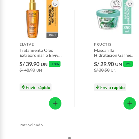
Pinturas de color a pedido.
Plantas.
Productos que hayan sido previamente instalados.
Baterías de auto.
Motocicletas y bicicletas motorizadas.
ELVIVE
FRUCTIS
Licores y cigarros electrónicos.
Tratamiento Óleo
Mascarilla
Extraordinario Elvive
Hidratación Garnier
Envase 100 mL
Fructis Hair Food
S/ 39.90
S/ 29.90
UN
-18%
UN
-2%
Aloe Envase 350 mL
S/ 48.90
S/ 30.50
UN
UN
Envío
rápido
Envío
rápido
Patrocinado