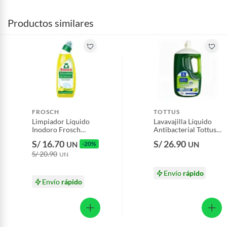
Productos similares
FROSCH
TOTTUS
Limpiador Líquido
Lavavajilla Líquido
Inodoro Frosch
Antibacterial Tottus
Limón Envase 750 mL
Limón Envase 2.6 L
S/ 16.70
S/ 26.90
UN
-20%
UN
S/ 20.90
UN
Envío
rápido
Envío
rápido