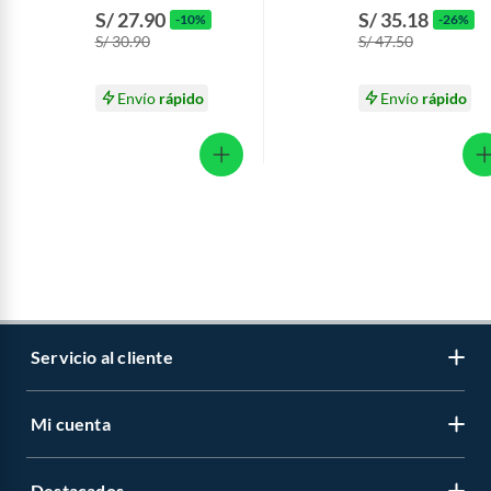
Botella 750 mL
Envase 400 mL
S/ 27.90
S/ 35.18
-10%
-26%
S/ 30.90
S/ 47.50
Envío
rápido
Envío
rápido
Servicio al cliente
Mi cuenta
Libro de reclamaciones
Contáctanos
Destacados
Regístrate