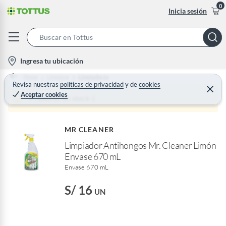
0
Inicia sesión
S
e
l
Ingresa tu ubicación
a
o
Home
Limpieza
Limpiadores
r
c
Revisa nuestras
políticas de privacidad
y
de
cookies
C
c
Aceptar cookies
e
a
Producto sin stock :(
h
r
t
r
B
a
i
r
a
MR CLEANER
o
r
Limpiador Antihongos Mr. Cleaner Limón
n
Envase 670 mL
-
Envase 670 mL
i
c
S/ 16
UN
o
n