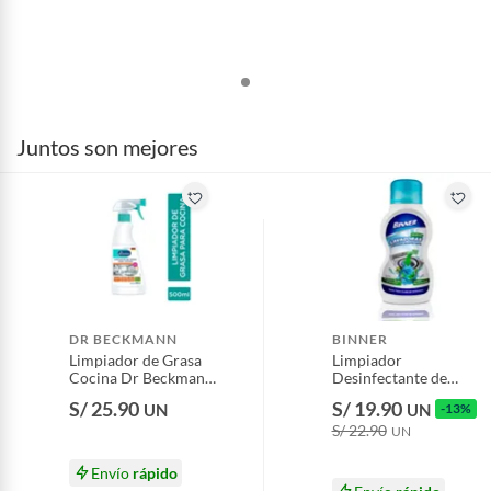
Juntos son mejores
DR BECKMANN
BINNER
Limpiador de Grasa
Limpiador
Cocina Dr Beckmann
Desinfectante de
Envase 500 mL
Lavadoras Binner
S/ 25.90
S/ 19.90
UN
UN
-13%
Botella 300 mL
S/ 22.90
UN
Envío
rápido