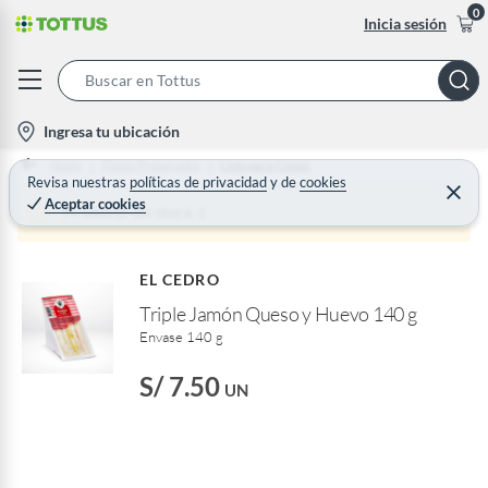
0
Inicia sesión
S
e
l
Ingresa tu ubicación
a
o
Home
Platos Preparados
Listo para Comer
r
c
Revisa nuestras
políticas de privacidad
y
de
cookies
C
c
Aceptar cookies
e
a
Producto sin stock :(
h
r
t
r
B
a
i
r
a
EL CEDRO
o
r
Triple Jamón Queso y Huevo 140 g
n
Envase 140 g
-
i
S/ 7.50
UN
c
o
n