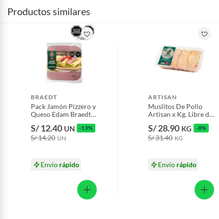
Productos similares
BRAEDT
ARTISAN
Pack Jamón Pizzero y
Muslitos De Pollo
Queso Edam Braedt
Artisan x Kg. Libre de
Empaque 370 g
Antibióticos.
S/ 12.40
S/ 28.90
UN
-13%
KG
-8%
S/ 14.20
S/ 31.40
UN
KG
Envío
rápido
Envío
rápido