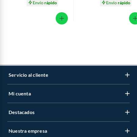
Envío
rápido
Envío
rápido
Servicio al cliente
Mi cuenta
Libro de reclamaciones
Contáctanos
Destacados
Regístrate
Medios de pago
Cambiar contraseña
Nuestra empresa
Recetas
Tipos de entrega
Mis compras