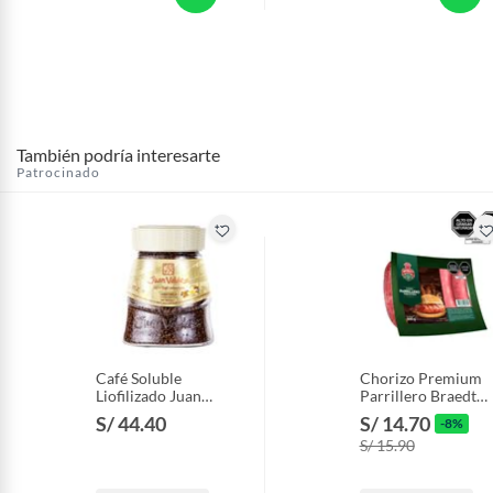
También podría interesarte
Patrocinado
Café Soluble
Chorizo Premium
Liofilizado Juan
Parrillero Braedt
Valdez Vanicanela
Empaque 500 g
S/ 44.40
S/ 14.70
-8%
Envase 95 g
S/ 15.90