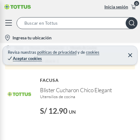
0
Inicia sesión
S
e
l
Ingresa tu ubicación
a
o
Home
Menaje y Organización
Menaje de Cocina
r
c
Revisa nuestras
políticas de privacidad
y
de
cookies
C
c
Aceptar cookies
e
a
Producto sin stock :(
h
r
t
r
B
a
i
r
a
FACUSA
o
r
Blister Cucharon Chico Elegant
n
Utensilios de cocina
-
i
S/ 12.90
UN
c
o
n