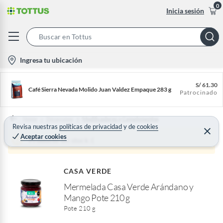
0
Inicia sesión
S
e
l
Ingresa tu ubicación
a
o
r
c
S/
61.30
c
Café Sierra Nevada Molido Juan Valdez Empaque 283 g
Patrocinado
a
h
t
B
i
Home
Desayunos
Modificadores y Complementos
a
Revisa nuestras
políticas de privacidad
y
de
cookies
o
C
Aceptar cookies
r
e
Producto sin stock :(
n
r
r
-
a
r
i
CASA VERDE
c
Mermelada Casa Verde Arándano y
o
Mango Pote 210 g
n
Pote 210 g