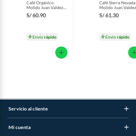
Café Orgánico
Café Sierra Nevada
Molido Juan Valdez
Molido Juan Valdez
Empaque 283 g
Empaque 283 g
S/ 60.90
S/ 61.30
Envío
rápido
Envío
rápido
Servicio al cliente
Mi cuenta
Libro de reclamaciones