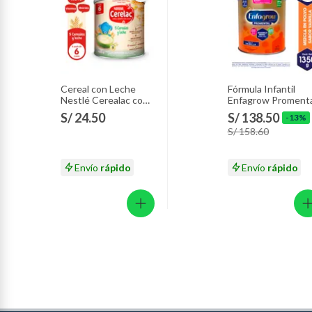
Cereal con Leche
Fórmula Infantil
Nestlé Cerealac con
Enfagrow Promenta
Probióticos Lata 400
Vainilla Lata 1.35 K
S/ 24.50
S/ 138.50
-13%
g
S/ 158.60
Envío
rápido
Envío
rápido