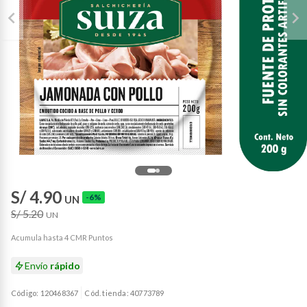
S/ 4.90
-6%
UN
S/ 5.20
UN
Acumula hasta 4 CMR Puntos
Envío
rápido
Código: 120468367
Cód. tienda: 40773789