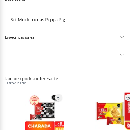
Set Mochiruedas Peppa Pig
Especificaciones
marca
PEPPA PIG
La mayoría de los productos tienen
30 días desde que los recibes para
hacer una devolución.
maxSaleUnit
6
También podría interesarte
Sin embargo, tenemos categorías que cuentan con plazos diferentes,
Patrocinado
otras con restricciones y algunas que no se pueden devolver ni cambiar.
Conoce cuáles son:
Productos vendidos por
Falabella, Tottus y otros vendedores tienen:
48 horas: cemento, mezclas de hormigón, morteros, yeso y otros
productos para asfalto, hormigón, albañilería.
7 días: colchones y productos de combustión.