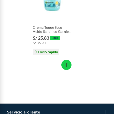
Crema Toque Seco
Acido Salicilico Garnier
Envase 82.5 mL
S/ 25.83
-30%
S/ 36.90
Envío
rápido
Servicio al cliente