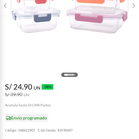
S/ 24.90
-38%
UN
S/ 39.90
UN
Acumula hasta 24 CMR Puntos
Envío programado
Código: 148622907
Cód. tienda: 43590697