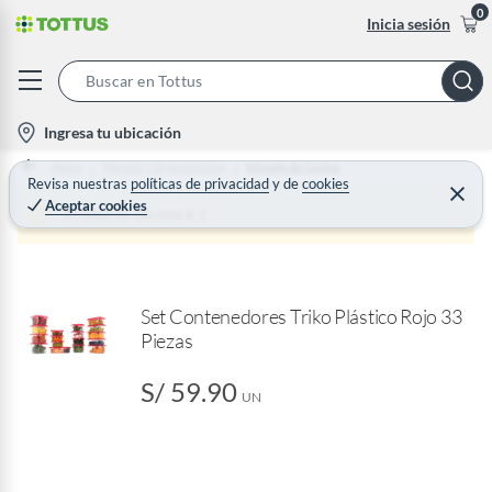
0
Inicia sesión
S
e
l
Ingresa tu ubicación
a
o
Home
Menaje y Organización
Menaje de Cocina
r
c
Revisa nuestras
políticas de privacidad
y
de
cookies
C
c
Aceptar cookies
e
a
Producto sin stock :(
h
r
t
r
B
a
i
r
a
o
r
Set Contenedores Triko Plástico Rojo 33
n
Piezas
-
i
S/ 59.90
c
UN
o
n