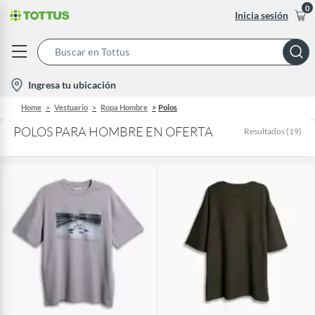
0
Inicia sesión
Search
Bar
location-
Ingresa tu ubicación
icon
Home
Vestuario
Ropa Hombre
Polos
POLOS PARA HOMBRE EN OFERTA
Resultados
(
19
)