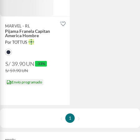
MARVEL - RL
Pijama Franela Capitan
America Hombre
Por TOTTUS
S/ 39.90
UN
-33%
S/ 59.90
UN
Envío programado
1
empty