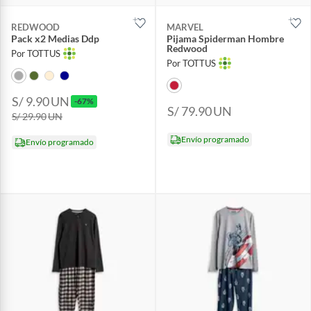
REDWOOD
MARVEL
Pack x2 Medias Ddp
Pijama Spiderman Hombre
Redwood
Por TOTTUS
Por TOTTUS
S/ 9.90
UN
-67%
S/ 79.90
UN
S/ 29.90
UN
Envío programado
Envío programado