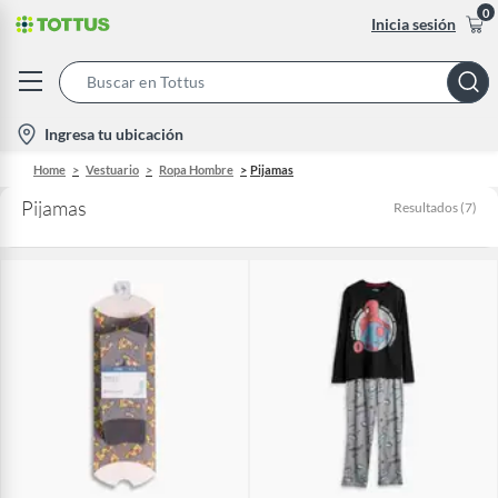
0
Inicia sesión
Search
Bar
location-
Ingresa tu ubicación
icon
Home
Vestuario
Ropa Hombre
Pijamas
Pijamas
Resultados
(
7
)