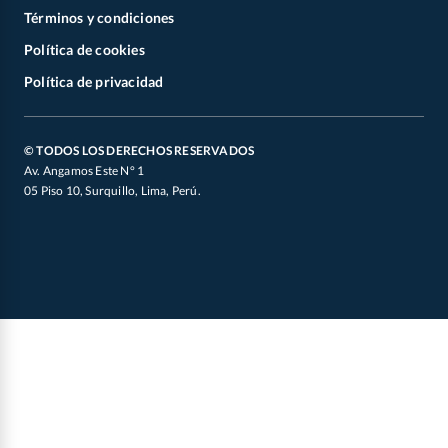
Catálogos
Términos y condiciones
Cyber Wow 2026
Youtube
Zonas de Coberturas
Política de cookies
Concursos
Partidos 2026
X
Otros documentos legales
Política de privacidad
Defensoría de Vendedores y Proveedores
Canal de Integridad
Oficial de Datos Personales
© TODOS LOS DERECHOS RESERVADOS
Av. Angamos Este N° 1
05 Piso 10, Surquillo, Lima, Perú.