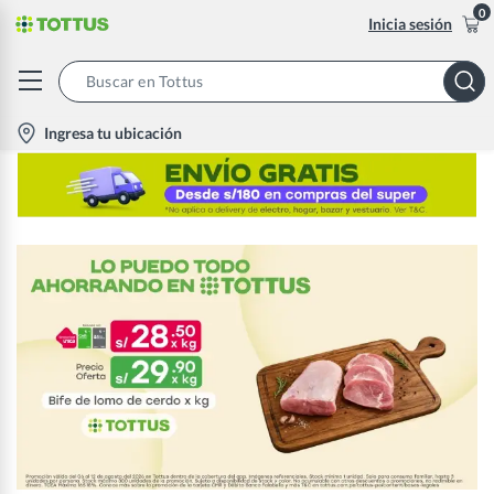
0
Inicia sesión
Search
Bar
location-
Ingresa tu ubicación
icon