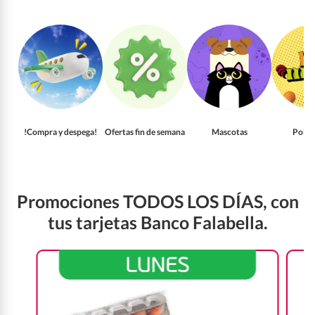
!Compra y despega!
Ofertas fin de semana
Mascotas
Pollo
Promociones TODOS LOS DÍAS, con
tus tarjetas Banco Falabella.