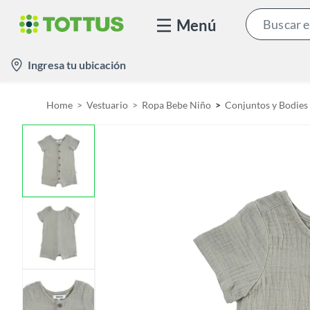
Menú
l
Ingresa tu ubicación
o
c
Home
Vestuario
Ropa Bebe Niño
Conjuntos y Bodies
a
t
i
o
n
-
i
c
o
n