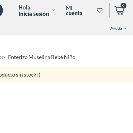
0
Hola
,
Mi
cuenta
Inicia sesión
Ayuda
Enterizo Muselina Bebé Niño
|
OD
oducto sin stock :(