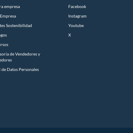
ra empresa
Facebook
 Empresa
Instagram
es Sostenibilidad
Youtube
ogos
X
rsos
soría de Vendedores y
edores
l de Datos Personales