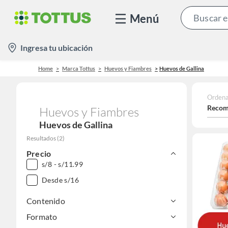
Menú
location-
Ingresa tu ubicación
icon
Home
Marca Tottus
Huevos y Fiambres
Huevos de Gallina
Ordena
Recom
Huevos y Fiambres
Huevos de Gallina
Resultados
(
2
)
Precio
s/8 - s/11.99
Desde s/16
Contenido
Formato