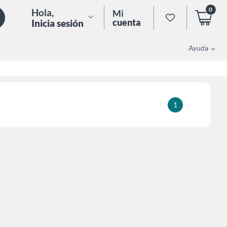
0
Hola
,
Mi
cuenta
Inicia sesión
Ayuda
1