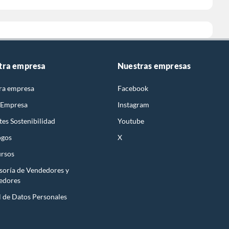
tra empresa
Nuestras empresas
ra empresa
Facebook
 Empresa
Instagram
es Sostenibilidad
Youtube
ogos
X
rsos
soría de Vendedores y
edores
l de Datos Personales