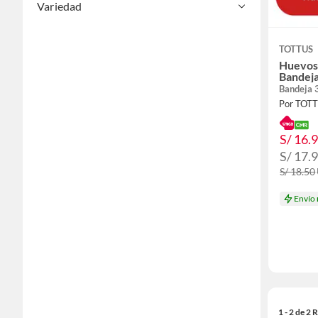
Variedad
TOTTUS
Huevos 
Bandej
Bandeja 
Por TOT
S/ 16.
S/ 17.
S/ 18.50
Envío
1 - 2 de 2