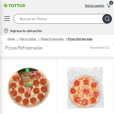
0
Inicia sesión
Search
Bar
location-
Ingresa tu ubicación
icon
Home
Marca Tottus
Platos Preparados
Pizzas Refrigeradas
Pizzas Refrigeradas
Resultados
(
2
)