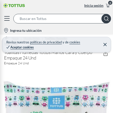
0
Inicia sesión
S
e
l
Ingresa tu ubicación
a
o
Home
Mundo Bebés
Toallitas Humedas
r
c
Revisa nuestras
políticas de privacidad
y
de
cookies
TOTTUS
C
c
Aceptar cookies
e
a
h
r
Toallitas Húmedas Tottus Manos Cara y Cuerpo
t
r
Empaque 24 Und
B
a
i
r
Empaque 24 Und
a
o
r
n
-
i
c
o
n