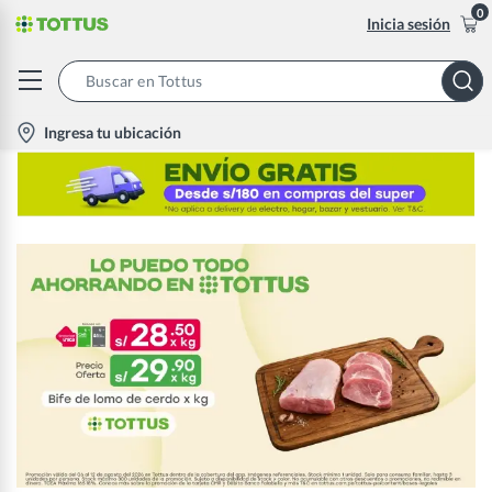
0
Inicia sesión
Search
Bar
location-
Ingresa tu ubicación
icon