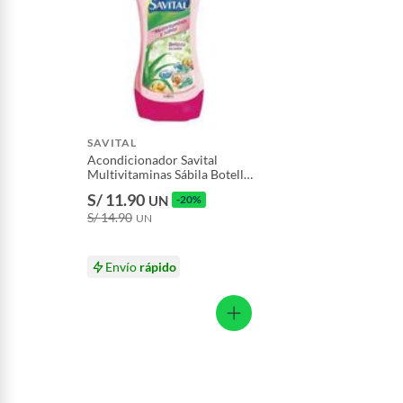
Productos que hayan sido previamente instalados.
Baterías de auto.
Motocicletas y bicicletas motorizadas.
Licores y cigarros electrónicos.
SAVITAL
Acondicionador Savital
Multivitaminas Sábila Botella
490 mL
S/ 11.90
UN
-20%
S/ 14.90
UN
Envío
rápido