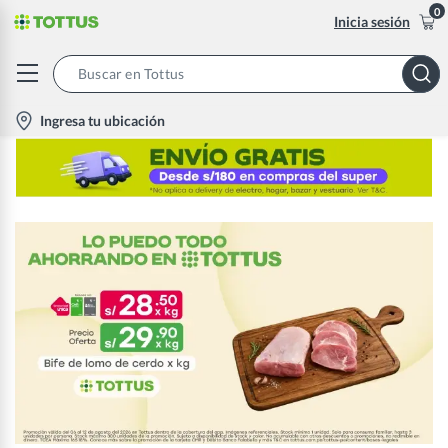
0
Inicia sesión
Search
Bar
location-
Ingresa tu ubicación
icon