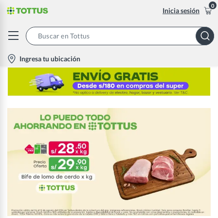
0
Inicia sesión
Search
Bar
location-
Ingresa tu ubicación
icon