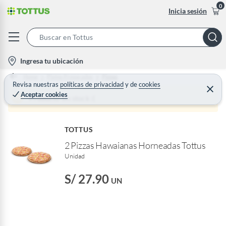
0
Inicia sesión
S
e
l
Ingresa tu ubicación
a
o
Home
Platos Preparados
Pizzas
r
c
Revisa nuestras
políticas de privacidad
y
de
cookies
C
c
Aceptar cookies
e
a
Producto sin stock :(
h
r
t
r
B
a
i
r
a
TOTTUS
o
r
2 Pizzas Hawaianas Horneadas Tottus
n
Unidad
-
i
S/ 27.90
UN
c
o
n