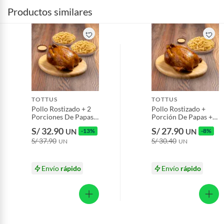
Productos similares
TOTTUS
TOTTUS
Pollo Rostizado + 2
Pollo Rostizado +
Porciones De Papas +
Porción De Papas +
1 Ají
Ají
S/ 32.90
S/ 27.90
UN
-13%
UN
-8%
S/ 37.90
S/ 30.40
UN
UN
Envío
rápido
Envío
rápido