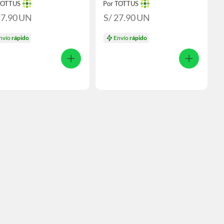
TOTTUS
Por TOTTUS
27.90
UN
S/ 27.90
UN
nvío
rápido
Envío
rápido