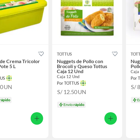
TOTTUS
TOT
de Crema Tricolor
Nuggets de Pollo con
Nug
Pote 5 L
Brocoli y Queso Tottus
Poll
Caja 12 Und
Caja
Caja 12 Und
TUS
Por 
Por TOTTUS
90
UN
S/ 
S/ 12.50
UN
rápido
E
Envío
rápido