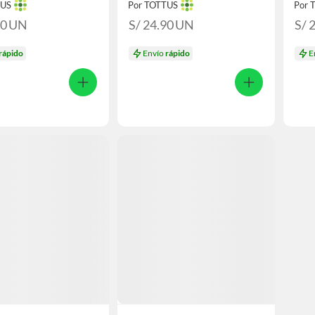
TUS
Por TOTTUS
Por 
90
UN
S/ 24.90
UN
S/ 
rápido
Envío
rápido
E