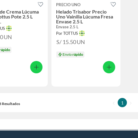
PRECIO UNO
 de Crema Lúcuma
Helado Trisabor Precio
ottus Pote 2.5 L
Uno Vainilla Lúcuma Fresa
Envase 2.5 L
L
Envase 2.5 L
TUS
Por TOTTUS
50
UN
S/ 15.50
UN
rápido
Envío
rápido
1
18 Resultados