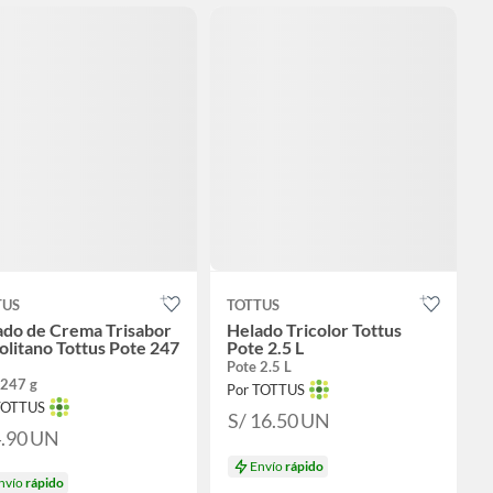
TUS
TOTTUS
ado de Crema Trisabor
Helado Tricolor Tottus
litano Tottus Pote 247
Pote 2.5 L
Pote 2.5 L
 247 g
Por TOTTUS
TOTTUS
S/ 16.50
UN
4.90
UN
Envío
rápido
nvío
rápido