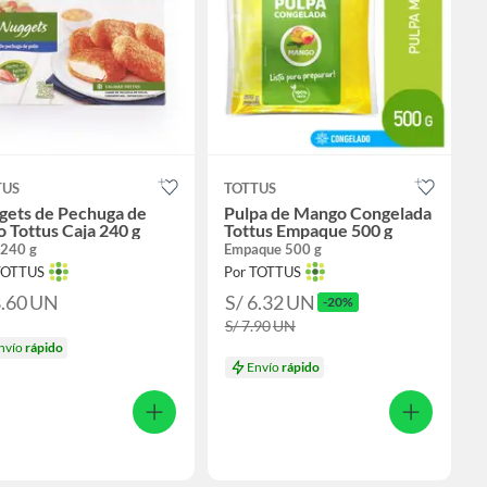
TUS
TOTTUS
gets de Pechuga de
Pulpa de Mango Congelada
o Tottus Caja 240 g
Tottus Empaque 500 g
 240 g
Empaque 500 g
TOTTUS
Por TOTTUS
8.60
UN
S/ 6.32
UN
-20%
S/ 7.90
UN
nvío
rápido
Envío
rápido