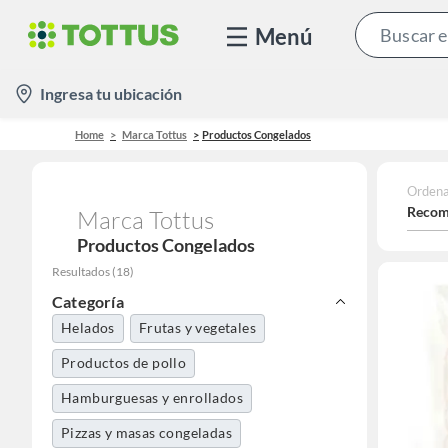
Menú
location-
Ingresa tu ubicación
icon
Home
Marca Tottus
Productos Congelados
Ordena
Recom
Marca Tottus
Productos Congelados
Resultados
(
18
)
Categoría
Helados
Frutas y vegetales
Productos de pollo
Hamburguesas y enrollados
Pizzas y masas congeladas