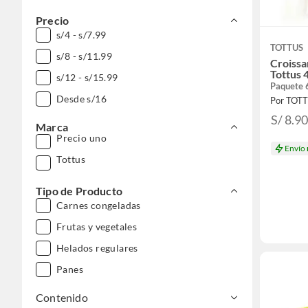
Precio
s/4 - s/7.99
TOTTUS
s/8 - s/11.99
Croissa
Tottus 
s/12 - s/15.99
Paquete 
Desde s/16
Por TOT
S/ 8.9
Marca
Precio uno
Envío
Tottus
Tipo de Producto
Carnes congeladas
Frutas y vegetales
Helados regulares
Panes
Contenido