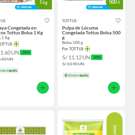
TUS
TOTTUS
aya Congelada en
Pulpa de Lúcuma
os Tottus Bolsa 1 Kg
Congelada Tottus Bolsa 500
g
a 1 Kg
Bolsa 500 g
TOTTUS
Por TOTTUS
11.60
UN
-20%
S/ 11.12
UN
-20%
4.50
UN
S/ 13.90
UN
nvío
rápido
Envío
rápido