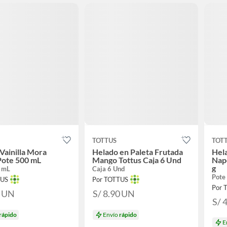
TOTTUS
TOT
Vainilla Mora
Helado en Paleta Frutada
Hel
Pote 500 mL
Mango Tottus Caja 6 Und
Napo
g
 mL
Caja 6 Und
Pote
TUS
Por TOTTUS
Por 
0
UN
S/ 8.90
UN
S/ 
rápido
Envío
rápido
E