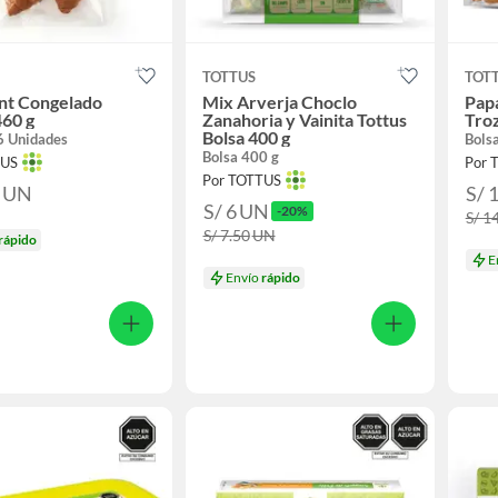
TOTTUS
TOT
nt Congelado
Mix Arverja Choclo
Pap
460 g
Zanahoria y Vainita Tottus
Troz
Bolsa 400 g
6 Unidades
Bols
Bolsa 400 g
TUS
Por 
Por TOTTUS
0
UN
S/ 
S/ 6
UN
-20%
S/ 1
S/ 7.50
UN
rápido
E
Envío
rápido