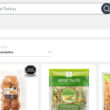
Search
Bar
r por
:
endados