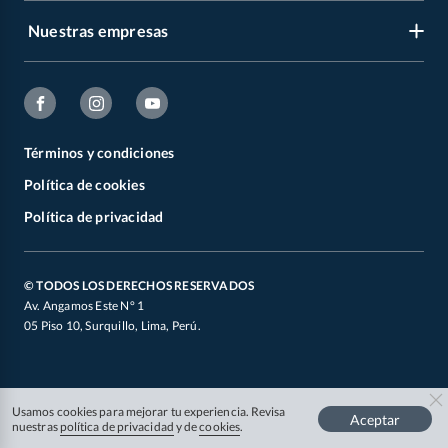
Album Panini
Programa CMR puntos
Nuestras empresas
Nuestra empresa
Carnes
Horario y tiendas
Venta Empresa
Cervezas
Facebook
Bases legales de campañas y concursos
Reportes Sostenibilidad
Televisores y Smart TV
Instagram
Centro de Ayuda
Catálogos
Términos y condiciones
Cyber Wow 2026
Youtube
Zonas de Coberturas
Política de cookies
Concursos
Partidos 2026
X
Otros documentos legales
Política de privacidad
Defensoría de Vendedores y Proveedores
Canal de Integridad
Oficial de Datos Personales
© TODOS LOS DERECHOS RESERVADOS
Av. Angamos Este N° 1
05 Piso 10, Surquillo, Lima, Perú.
Usamos cookies para mejorar tu experiencia. Revisa
Aceptar
nuestras
política de privacidad
y de
cookies
.