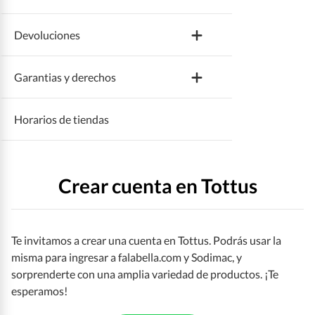
Devoluciones
Recuperar o cambiar contraseña
Tipos de entrega
Garantias y derechos
Modificar datos personales
Horario y cobertura de entrega
Devolver productos
Horarios de tiendas
Medios de pago
Estado del pedido
Productos con excepciones
Satisfacción garantizada
Eliminar cuenta
Cambiar datos de entrega
Plazos de reembolso de dinero
Crear cuenta en Tottus
Mis compras
Modificar el pedido
Te invitamos a crear una cuenta en Tottus. Podrás usar la
Desactivar notificaciones
Cancelar el pedido
misma para ingresar a falabella.com y Sodimac, y
sorprenderte con una amplia variedad de productos. ¡Te
Ayuda con el pedido
esperamos!