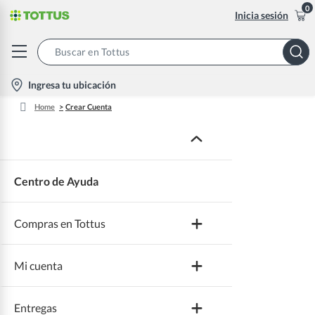
0
Inicia sesión
Search
Bar
location-
Ingresa tu ubicación
icon
Home
Crear Cuenta
Centro de Ayuda
Compras en Tottus
Mi cuenta
Beneficios
Entregas
Promociones y cupones
Crear cuenta