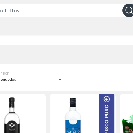
Search
Bar
r por
:
endados