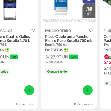
 GALLOS
PANCHO FIERRO
PILS
uro Cuatro Gallos
Pisco Quebranta Pancho
Cer
ta Botella 1.75 L
Fierro Puro Botella 750 mL
Pac
.75 L
Botella 750 mL
Twel
TUS
Por TOTTUS
Por 
90
UN
S/ 27.90
UN
-6%
-10%
S/ 
UN
S/ 30.90
UN
S/ 
rápido
Envío
rápido
S/ 5
E
Patrocinado
Patrocinado