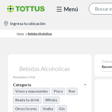
Menú
location-
Ingresa tu ubicación
icon
Home
Bebidas Alcoholicas
Ordena
Recom
Bebidas Alcoholicas
Resultados
(
743
)
Categoría
Vinos y espumantes
Pisco
Ron
Ready to drink
Whisky
Otros licores
Vodka
Gin