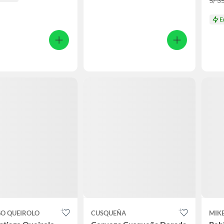
S/ 3
E
GO QUEIROLO
CUSQUEÑA
MIK