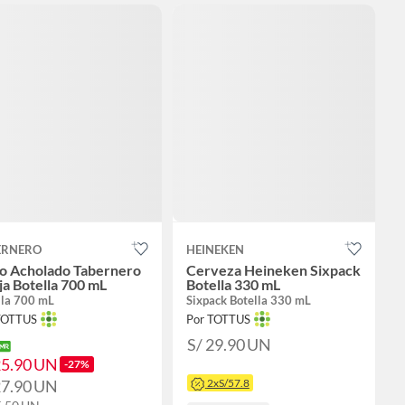
ERNERO
HEINEKEN
co Acholado Tabernero
Cerveza Heineken Sixpack
ja Botella 700 mL
Botella 330 mL
lla 700 mL
Sixpack Botella 330 mL
TOTTUS
Por TOTTUS
S/ 29.90
UN
25.90
UN
-27%
27.90
UN
2xS/57.8