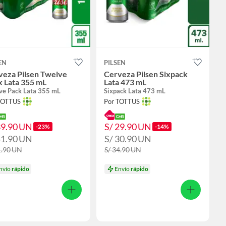
EN
PILSEN
veza Pilsen Twelve
Cerveza Pilsen Sixpack
k Lata 355 mL
Lata 473 mL
ve Pack Lata 355 mL
Sixpack Lata 473 mL
TOTTUS
Por TOTTUS
39.90
UN
S/ 29.90
UN
-23%
-14%
41.90
UN
S/ 30.90
UN
1.90
UN
S/ 34.90
UN
nvío
rápido
Envío
rápido