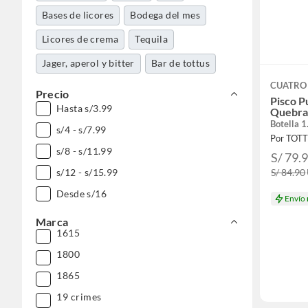
Bases de licores
Bodega del mes
Licores de crema
Tequila
Jager, aperol y bitter
Bar de tottus
CUATRO
Precio
Pisco P
Hasta s/3.99
Quebran
Botella 1
s/4 - s/7.99
Por TOT
s/8 - s/11.99
S/ 79.
s/12 - s/15.99
S/ 84.90
Desde s/16
Envío
Marca
1615
1800
1865
19 crimes