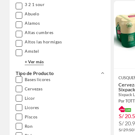
3 2 1 sour
Abuelo
Alamos
Altas cumbres
Altos las hormigas
Amstel
+ Ver más
Tipo de Producto
CUSQUE
Bases licores
Cervez
Cervezas
Sixpack
Sixpack 
Licor
Por TOT
Licores
S/ 20.
Piscos
S/ 20.
Ron
S/ 29.50