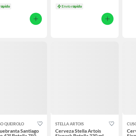
rápido
Envío
rápido
GO QUEIROLO
STELLA ARTOIS
CUS
uebranta Santiago
Cerveza Stella Artois
Cer
o 42° Botella 750
Sixpack Botella 330 mL
Sixp