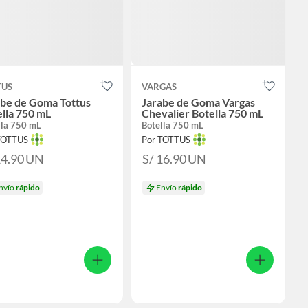
TUS
VARGAS
abe de Goma Tottus
Jarabe de Goma Vargas
lla 750 mL
Chevalier Botella 750 mL
lla 750 mL
Botella 750 mL
TOTTUS
Por TOTTUS
14.90
UN
S/ 16.90
UN
nvío
rápido
Envío
rápido