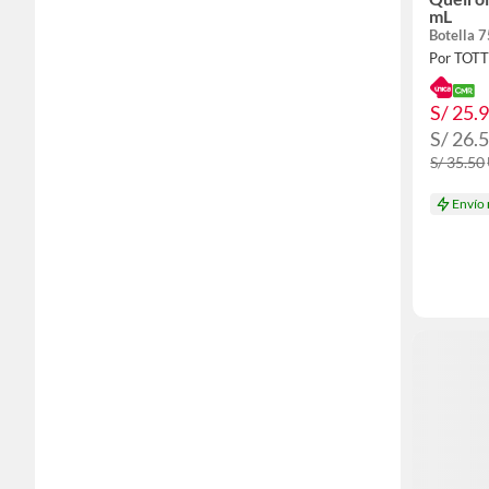
mL
Botella 
Por TOT
S/ 25.
S/ 26.
S/ 35.50
Envío