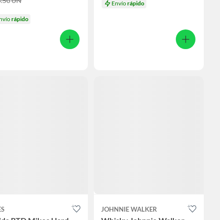
5.50
UN
Envío
rápido
nvío
rápido
ES
JOHNNIE WALKER