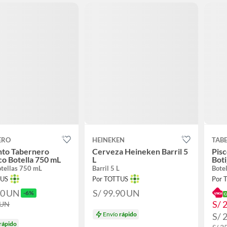
ERO
HEINEKEN
TAB
nto Tabernero
Cerveza Heineken Barril 5
Pis
o Botella 750 mL
L
Boti
otellas 750 mL
Barril 5 L
Bote
TUS
Por TOTTUS
Por 
90
UN
S/ 99.90
UN
-6%
S/ 
UN
Envío
rápido
S/ 
rápido