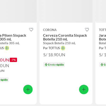
CORONA
TOT
 Pilsen Sixpack
Cerveza Coronita Sixpack
Jar
 305 mL
Botella 210 mL
Bote
Botella 305 mL
Sixpack Botella 210 mL
Bote
TUS
Por TOTTUS
Por 
S/ 18.90
UN
S/ 
90
UN
-7%
Envío
rápido
E
50
UN
UN
rápido