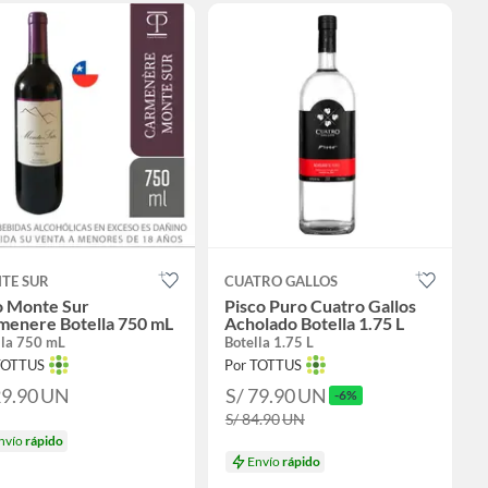
TE SUR
CUATRO GALLOS
o Monte Sur
Pisco Puro Cuatro Gallos
menere Botella 750 mL
Acholado Botella 1.75 L
lla 750 mL
Botella 1.75 L
TOTTUS
Por TOTTUS
29.90
UN
S/ 79.90
UN
-6%
S/ 84.90
UN
nvío
rápido
Envío
rápido