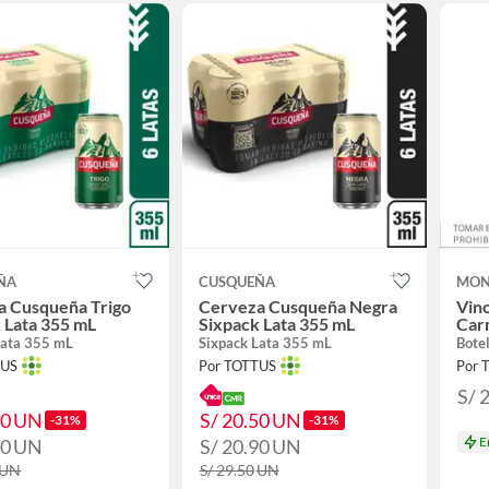
ÑA
CUSQUEÑA
MON
a Cusqueña Trigo
Cerveza Cusqueña Negra
Vin
 Lata 355 mL
Sixpack Lata 355 mL
Car
Lata 355 mL
Sixpack Lata 355 mL
Bote
TUS
Por TOTTUS
Por 
S/ 
50
UN
S/ 20.50
UN
-31%
-31%
E
90
UN
S/ 20.90
UN
UN
S/ 29.50
UN