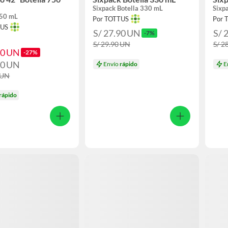
Sixpack Botella 330 mL
Sixp
750 mL
Por TOTTUS
Por 
TUS
S/ 27.90
UN
S/ 
-7%
S/ 29.90
UN
S/ 2
90
UN
-27%
50
UN
Envío
rápido
E
UN
rápido