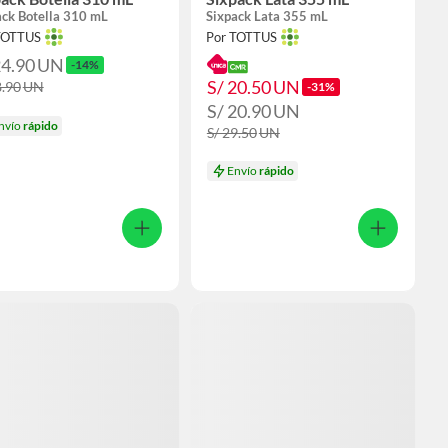
ack Botella 310 mL
Sixpack Lata 355 mL
TOTTUS
Por TOTTUS
24.90
UN
-14%
S/ 20.50
UN
8.90
UN
-31%
S/ 20.90
UN
nvío
rápido
S/ 29.50
UN
Envío
rápido