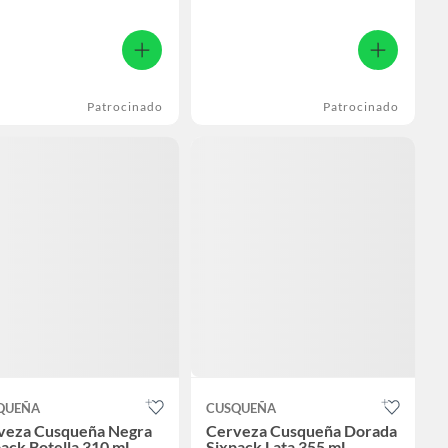
Patrocinado
Patrocinado
QUEÑA
CUSQUEÑA
veza Cusqueña Negra
Cerveza Cusqueña Dorada
ack Botella 310 mL
Sixpack Lata 355 mL