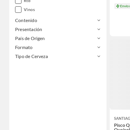
Rtd
Envío
Vinos
Vodka
Contenido
Whisky
Presentación
País de Origen
Formato
Tipo de Cerveza
SANTIA
Pisco Q
Queirol