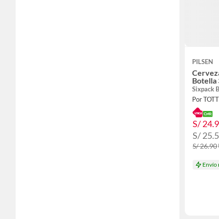
PILSEN
Cerveza
Botella
Sixpack 
Por TOT
S/ 24.
S/ 25.
S/ 26.90
Envío