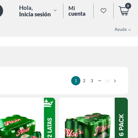
0
Hola
,
Mi
cuenta
Inicia sesión
Ayuda
...
1
2
3
16