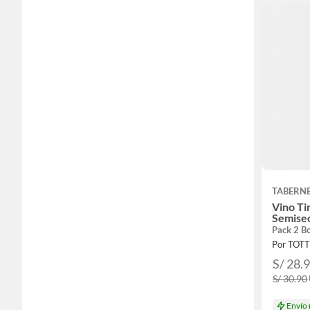
TABERN
Vino Ti
Semisec
Pack 2 B
Por TOT
S/ 28.
S/ 30.90
Envío