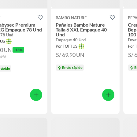
C
BAMBO NATURE
BEP
Babysec Premium
Pañales Bambo Nature
Cre
XXG Empaque 78 Und
Talla 6 XXL Empaque 40
Bep
Und
100
 78 Und
Empaque 40 Und
Enva
TUS
Por TOTTUS
Por 
90
UN
-13%
S/ 69.90
UN
S/ 
UN
Envío
rápido
E
rápido