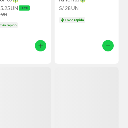
TOTTUS
Por TOTTUS
55.25
UN
S/ 28
UN
-15%
5
UN
Envío
rápido
nvío
rápido