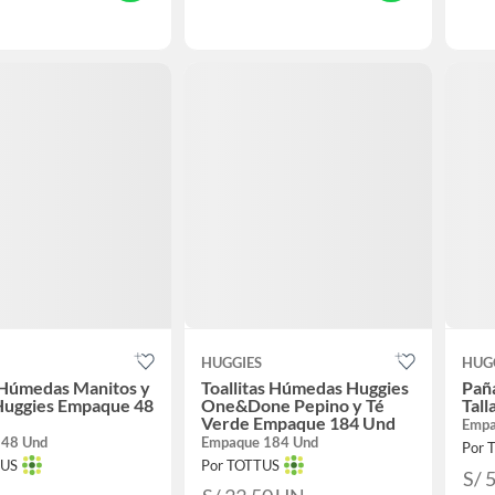
S
HUGGIES
HUG
 Húmedas Manitos y
Toallitas Húmedas Huggies
Paña
Huggies Empaque 48
One&Done Pepino y Té
Tal
Verde Empaque 184 Und
Empa
 48 Und
Empaque 184 Und
Por 
TUS
Por TOTTUS
S/ 