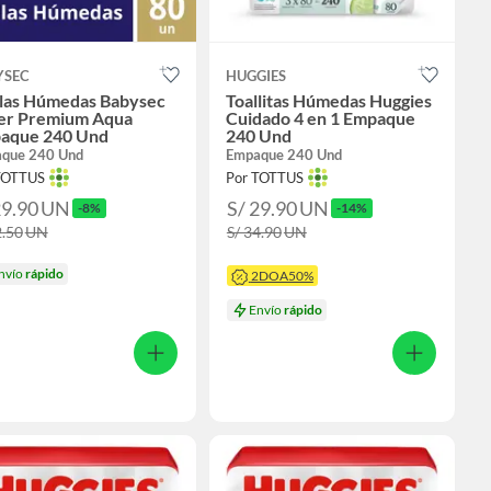
YSEC
HUGGIES
llas Húmedas Babysec
Toallitas Húmedas Huggies
er Premium Aqua
Cuidado 4 en 1 Empaque
aque 240 Und
240 Und
que 240 Und
Empaque 240 Und
TOTTUS
Por TOTTUS
29.90
UN
S/ 29.90
UN
-8%
-14%
2.50
UN
S/ 34.90
UN
nvío
rápido
2DOA50%
Envío
rápido