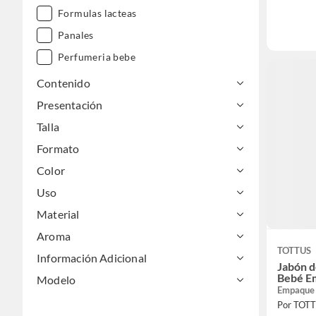
Formulas lacteas
Panales
Perfumeria bebe
Perfumeria infantil
Contenido
Toallitas humedas
Presentación
Talla
Formato
Color
Uso
Material
Aroma
TOTTUS
Información Adicional
Jabón d
Bebé E
Modelo
Empaque
Por TOT