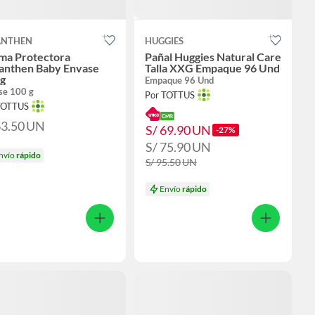
ANTHEN
HUGGIES
ma Protectora
Pañal Huggies Natural Care
anthen Baby Envase
Talla XXG Empaque 96 Und
 g
Empaque 96 Und
se 100 g
Por TOTTUS
TOTTUS
63.50
UN
S/ 69.90
UN
-27%
S/ 75.90
UN
nvío
rápido
S/ 95.50
UN
Envío
rápido