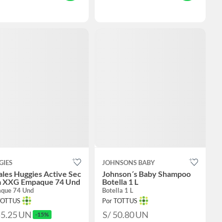
GIES
JOHNSONS BABY
les Huggies Active Sec
Johnson´s Baby Shampoo
la XXG Empaque 74 Und
Botella 1 L
que 74 Und
Botella 1 L
TOTTUS
Por TOTTUS
55.25
UN
S/ 50.80
UN
-15%