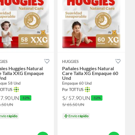
GIES
HUGGIES
les Huggies Natural
Pañales Huggies Natural
e Talla XXG Empaque
Care Talla XG Empaque 60
Und
Und
que 58 Und
Empaque 60 Und
TOTTUS
Por TOTTUS
57.90
UN
S/ 57.90
UN
-12%
-12%
5.50
UN
S/ 65.50
UN
nvío
rápido
Envío
rápido