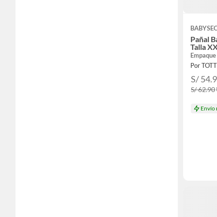
BABYSE
Pañal 
Talla 
Empaque
Por TOT
S/ 54.
S/ 62.90
Envío