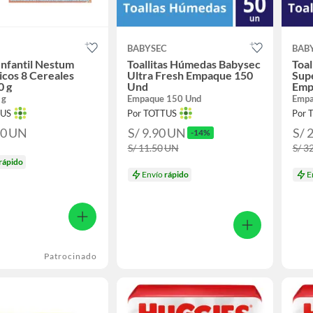
BABYSEC
BAB
Infantil Nestum
Toallitas Húmedas Babysec
Toa
icos 8 Cereales
Ultra Fresh Empaque 150
Sup
0 g
Und
Emp
 g
Empaque 150 Und
Empa
TUS
Por TOTTUS
Por 
50
UN
S/ 9.90
UN
S/ 
-14%
S/ 11.50
UN
S/ 3
rápido
Envío
rápido
E
Patrocinado