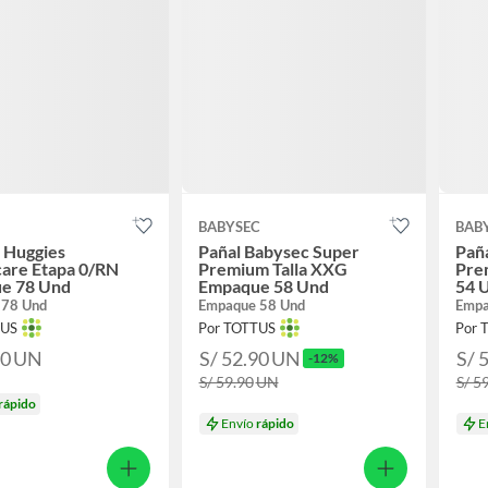
S
BABYSEC
BAB
 Huggies
Pañal Babysec Super
Pañ
are Etapa 0/RN
Premium Talla XXG
Pre
e 78 Und
Empaque 58 Und
54 
 78 Und
Empaque 58 Und
Empa
TUS
Por TOTTUS
Por 
90
UN
S/ 52.90
UN
S/ 
-12%
S/ 59.90
UN
S/ 5
rápido
Envío
rápido
E