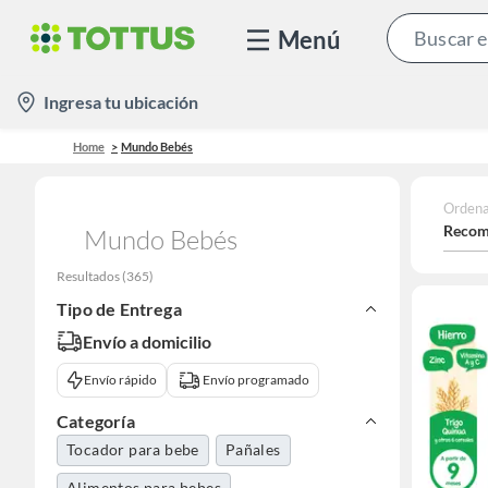
Menú
location-
Ingresa tu ubicación
icon
Home
Mundo Bebés
Ordena
Recom
Mundo Bebés
Resultados
(
365
)
Tipo de Entrega
Envío a domicilio
Envío rápido
Envío programado
Categoría
Tocador para bebe
Pañales
Alimentos para bebes