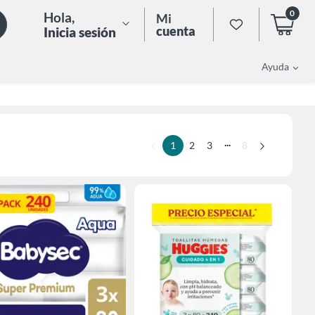
0
Hola
,
Mi
cuenta
Inicia sesión
Ayuda
...
1
2
3
8