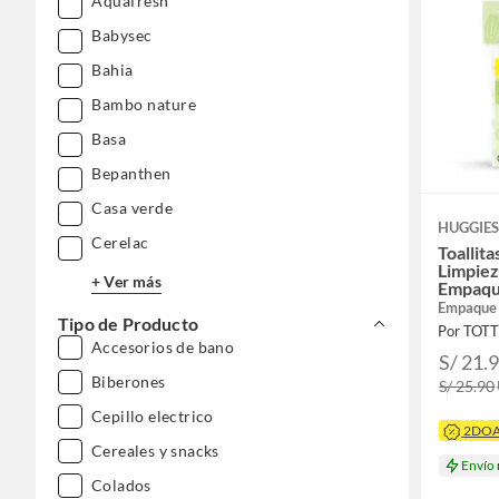
Aquafresh
Babysec
Bahia
Bambo nature
Basa
Bepanthen
Casa verde
HUGGIE
Cerelac
Toallit
Limpiez
+ Ver más
Empaqu
Empaque
Tipo de Producto
Por TOT
Accesorios de bano
S/ 21.
Biberones
S/ 25.90
Cepillo electrico
2DO
Cereales y snacks
Envío
Colados