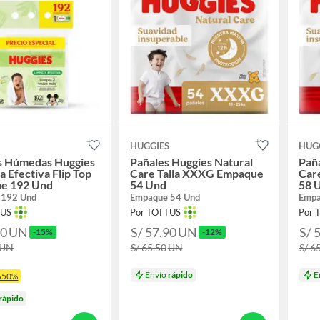
S
HUGGIES
HUG
as Húmedas Huggies
Pañales Huggies Natural
Paña
a Efectiva Flip Top
Care Talla XXXG Empaque
Car
e 192 Und
54 Und
58 
 192 Und
Empaque 54 Und
Empa
TUS
Por TOTTUS
Por 
90
UN
S/ 57.90
UN
S/ 
-15%
-12%
UN
S/ 65.50
UN
S/ 6
Envío
rápido
E
A50%
rápido