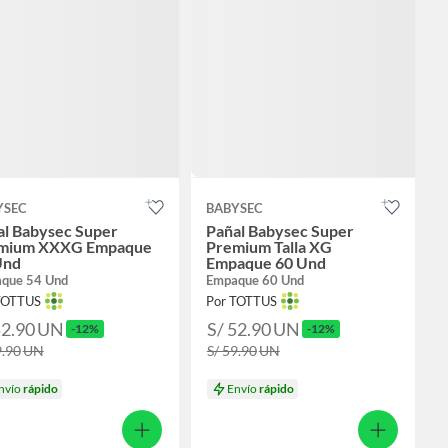
YSEC
BABYSEC
al Babysec Super
Pañal Babysec Super
mium XXXG Empaque
Premium Talla XG
Und
Empaque 60 Und
que 54 Und
Empaque 60 Und
TOTTUS
Por TOTTUS
52.90
UN
S/ 52.90
UN
-12%
-12%
9.90
UN
S/ 59.90
UN
nvío
rápido
Envío
rápido