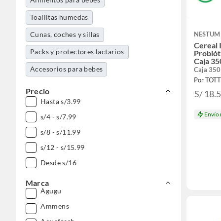
Toallitas humedas
Cunas, coches y sillas
NESTUM
Cereal 
Packs y protectores lactarios
Probiót
Caja 35
Accesorios para bebes
Caja 350
Por TOT
Precio
S/ 18.
Hasta s/3.99
Envío
s/4 - s/7.99
s/8 - s/11.99
s/12 - s/15.99
Desde s/16
Marca
Agugu
Ammens