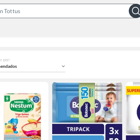
Search
Bar
r por
:
endados