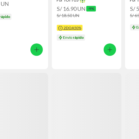
Por TOTTUS
Por 
0
UN
S/ 16.90
UN
S/ 
-9%
S/ 18.50
UN
S/ 6
rápido
E
2DOA50%
Envío
rápido