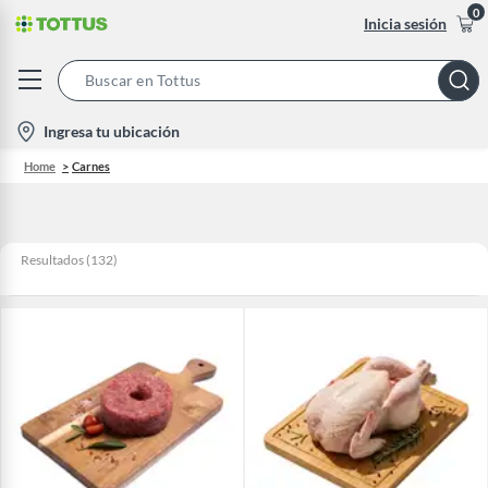
0
Inicia sesión
Search
Bar
location-
Ingresa tu ubicación
icon
Home
Carnes
Resultados
(
132
)