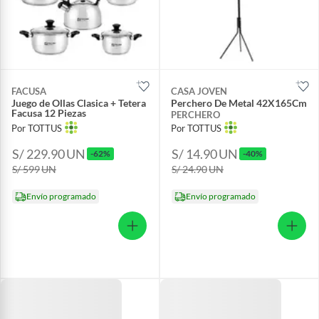
FACUSA
CASA JOVEN
Juego de Ollas Clasica + Tetera
Perchero De Metal 42X165Cm
Facusa 12 Piezas
PERCHERO
Por TOTTUS
Por TOTTUS
S/ 229.90
UN
S/ 14.90
UN
-62%
-40%
S/ 599
UN
S/ 24.90
UN
Envío programado
Envío programado