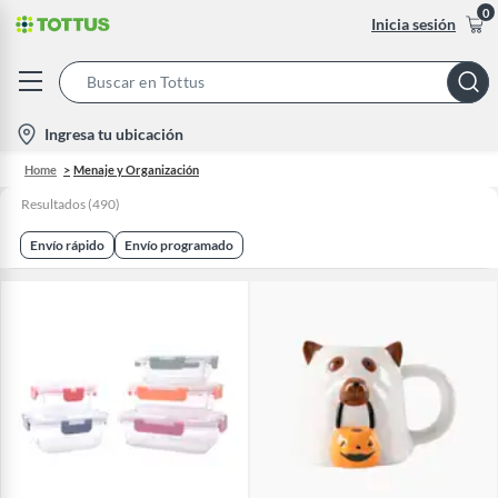
0
Inicia sesión
Search
Bar
location-
Ingresa tu ubicación
icon
Home
Menaje y Organización
Resultados
(
490
)
Envío rápido
Envío programado