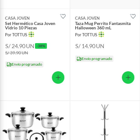
CASA JOVEN
CASA JOVEN
Set Hermético Casa Joven
Taza Mug Perrito Fantasmita
Vidrio 10 Piezas
Halloween 360 mL
Por TOTTUS
Por TOTTUS
S/ 24.90
UN
S/ 14.90
UN
-38%
S/ 39.90
UN
Envío programado
Envío programado