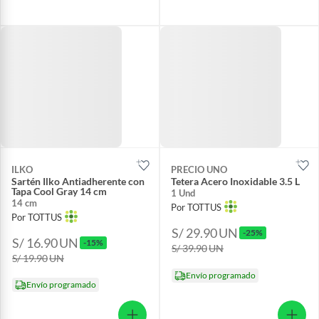
ILKO
PRECIO UNO
Sartén Ilko Antiadherente con
Tetera Acero Inoxidable 3.5 L
Tapa Cool Gray 14 cm
1 Und
14 cm
Por TOTTUS
Por TOTTUS
S/ 29.90
UN
-25%
S/ 16.90
UN
-15%
S/ 39.90
UN
S/ 19.90
UN
Envío programado
Envío programado