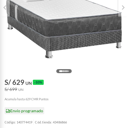
S/ 629
-10%
UN
S/ 699
UN
Acumula hasta 629 CMR Puntos
Envío programado
Código: 140774419
Cód. tienda: 43486866